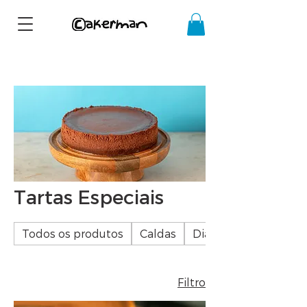
10% OFF COM O CUPOM
PRIMEIRACOMPRA
Tartas Especiais
Todos os produtos
Caldas
Dia dos Pais
Filtro