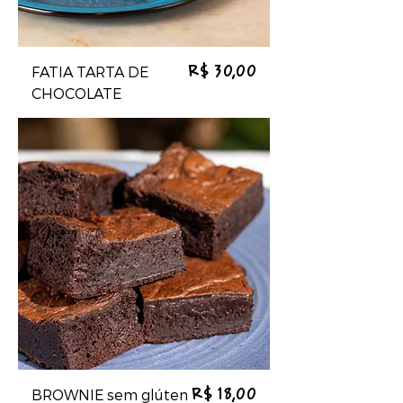
FATIA TARTA DE
Preço
R$ 30,00
CHOCOLATE
BROWNIE sem glúten
Preço
R$ 18,00