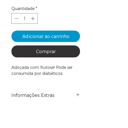
Quantidade
*
Adicionar ao carrinho
Comprar
Adoçada com frutose! Pode ser
consumida por diabéticos.
Informações Extras
As tortas estarão congeladas para
que possam chegar 100% íntegras
na sua casa. Vem de carro e
prefere que não esteja congelada?